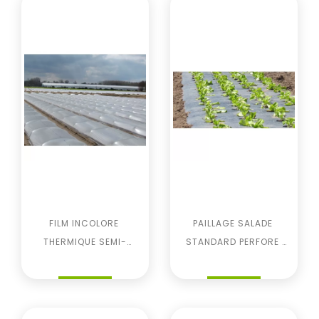
FILM INCOLORE 
PAILLAGE SALADE 
THERMIQUE SEMI-
STANDARD PERFORE 
Prix
Prix
FORCAGE 80µ/100µ
25µ