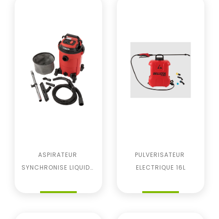
ASPIRATEUR 
PULVERISATEUR 
SYNCHRONISE LIQUIDE 
ELECTRIQUE 16L
Prix
Prix
ET SOLIDE