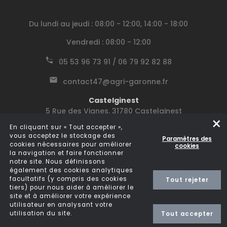
Du lundi au jeudi : 08:00 - 12:00, 14:00 - 18:00
Vendredi : 08:00 - 12:00
05 53 96 73 91 / 06 79 92 82 88
contact47@agri-garonne.fr
Castelginest
5 Rue des Vignes, 31780 Castelginest
×
En cliquant sur « Tout accepter »,
Le lundi : 08:15 - 12:00, 14:00 - 18:00
vous acceptez le stockage des
Paramètres des
cookies nécessaires pour améliorer
cookies
Du mardi au jeudi : 08:15 - 12:00, 13:30 - 17:30
la navigation et faire fonctionner
notre site. Nous définissons
Vendredi : 08:00 - 12:00
également des cookies analytiques
facultatifs (y compris des cookies
Tout rejeter
05 62 75 11 11 / 06 78 15 88 12
tiers) pour nous aider à améliorer le
site et à améliorer votre expérience
contact31@agri-garonne.fr
utilisateur en analysant votre
utilisation du site.
Tout accepter