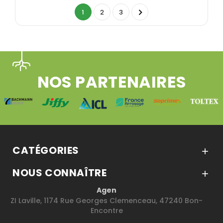

1
2
3
NOS PARTENAIRES
CATÉGORIES

NOUS CONNAÎTRE

Agen
ZI Laville, 1174 Rue Georges Clemenceau, 47240 Bon-
Encontre