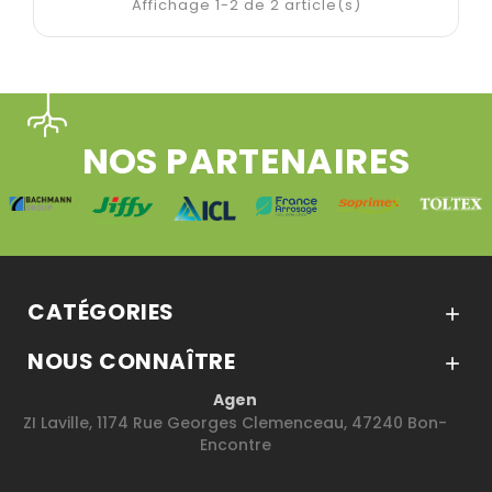
Affichage 1-2 de 2 article(s)
NOS PARTENAIRES
CATÉGORIES

NOUS CONNAÎTRE

Agen
ZI Laville, 1174 Rue Georges Clemenceau, 47240 Bon-
Encontre