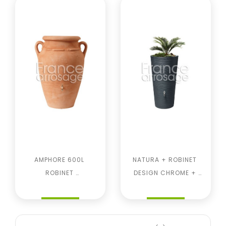
AMPHORE 600L 
NATURA + ROBINET 
ROBINET 
DESIGN CHROME + 
Prix
Prix
LAITON+COLLECTEUR 
COLLECTEUR FILTRANT
FILTRANT