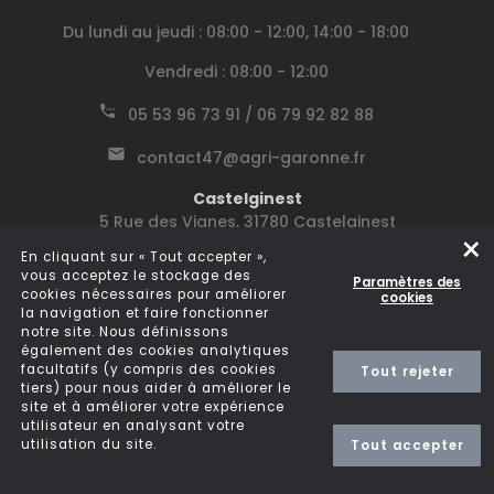
Du lundi au jeudi : 08:00 - 12:00, 14:00 - 18:00
Vendredi : 08:00 - 12:00
05 53 96 73 91 / 06 79 92 82 88
contact47@agri-garonne.fr
Castelginest
5 Rue des Vignes, 31780 Castelginest
×
En cliquant sur « Tout accepter »,
Le lundi : 08:15 - 12:00, 14:00 - 18:00
vous acceptez le stockage des
Paramètres des
cookies nécessaires pour améliorer
cookies
Du mardi au jeudi : 08:15 - 12:00, 13:30 - 17:30
la navigation et faire fonctionner
notre site. Nous définissons
Vendredi : 08:00 - 12:00
également des cookies analytiques
facultatifs (y compris des cookies
Tout rejeter
05 62 75 11 11 / 06 78 15 88 12
tiers) pour nous aider à améliorer le
site et à améliorer votre expérience
contact31@agri-garonne.fr
utilisateur en analysant votre
utilisation du site.
Tout accepter
|
© 2026 - Agri Garonne
Politique de confidentialité RGPD